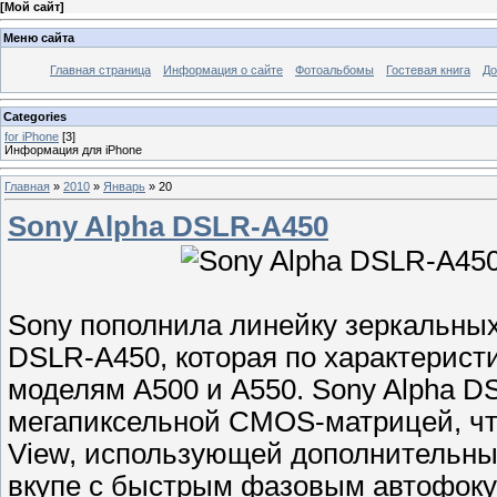
[
Мой сайт
]
Меню сайта
Главная страница
Информация о сайте
Фотоальбомы
Гостевая книга
До
Categories
for iPhone
[3]
Информация для iPhone
Главная
»
2010
»
Январь
»
20
Sony Alpha DSLR-A450
Sony пополнила линейку зеркальны
DSLR-A450, которая по характерист
моделям A500 и A550. Sony Alpha D
мегапиксельной CMOS-матрицей, что
View, использующей дополнительный
вкупе с быстрым фазовым автофоку