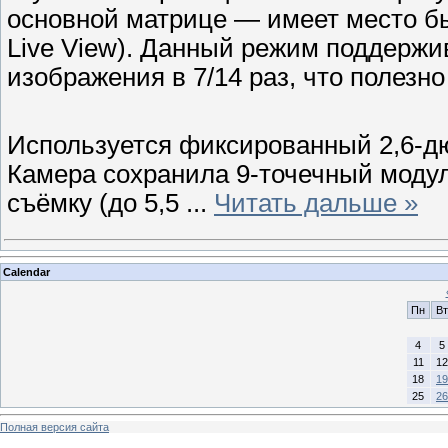
основной матрице — имеет место бы
Live View). Данный режим поддержи
изображения в 7/14 раз, что полезно
Используется фиксированный 2,6-
Камера сохранила 9-точечный моду
съёмку (до 5,5
...
Читать дальше »
Calendar
Пн
Вт
4
5
11
12
18
19
25
26
Полная версия сайта