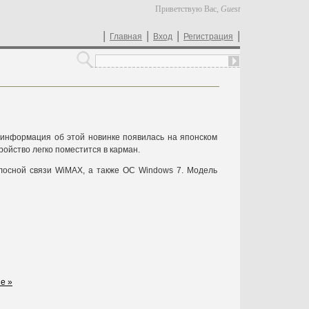
Приветствую Вас
,
Guest
|
|
|
|
Главная
Вход
Регистрация
, информация об этой новинке появилась на японском
тройство легко поместится в карман.
лосной связи WiMAX, а также ОС Windows 7. Модель
е »