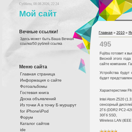
Суббота, 08.08.2026, 22:24
Мой сайт
Вечные ссылки!
Главная
»
2010
»
Я
Здесь может быть Ваша Вечная
495
ссылка!50 рублей ссылка
Fujitsu готовит к в
Весной этого года
сайте компании. Га
Меню сайта
Устройства будут
Главная страница
будет представлен
Информация о сайте
Фотоальбомы
Характеристики F
Гостевая книга
Доска объявлений
Intel Atom Z520 (1.3
Из точки А в точку Б муршрут
сенсорный дисплей
2Гб (DDR2 PC2-42
for iPhone\iPod
30Гб SSD,
Форум
Wireless LAN (IEEE 
Каталог сайтов
ide