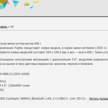
нварь
»
30
ыпуску мини-нетбук весом 495 г
 компания Fujitsu представит новую модель в серии мини-нетбуков LOOX U
бариты новых моделей составят 204 х 106,5 мм, а вес — всего 495 г. Такое ус
 оснащены сенсорными матрицами с диагональню 5.6", модулями широкопо
а на рынке в трех цветовых вариантах: красном, черном и бежевом.
MV-BIBLO LOOX U/G90
3ггц)
 5.6", 1280x800 точек
00)
802.11a/b/g/n), WiMAX, Bluetooth, LAN, 2 x USB2.0 , слот SD Ca
...
Читать дальш