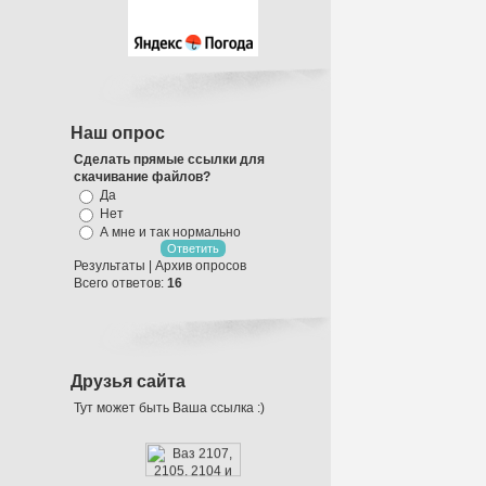
Наш опрос
Сделать прямые ссылки для
скачивание файлов?
Да
Нет
А мне и так нормально
Результаты
|
Архив опросов
Всего ответов:
16
Оформление
Воздушными
Шарами
Друзья сайта
Тут может быть Ваша ссылка :)