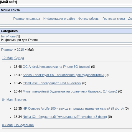
[
Мой сайт
]
Меню сайта
Главная страница
Информация о сайте
Фотоальбомы
Гостевая книга
До
Categories
for iPhone
[3]
Информация для iPhone
Главная
»
2010
»
Май
12 Мая, Среда
18:48
ОС Android установили на iPhone 3G (видео)
(0)
18:47
Sonos ZonePlayer S5 - обновление для аудиосистемы
(0)
18:45
ClamCase - превращает iPad в ноутбук
(0)
18:44
Мультимедийный будильник на солнечных батареях (14 фото)
(0)
04 Мая, Вторник
18:35
HP Compaq AirLife 100 - выход в продажу назначен на май (9 фото)
(0)
18:34
Nokia X2 - бюджетный "музыкальный" телефон (3 фото)
(0)
03 Мая, Понедельник