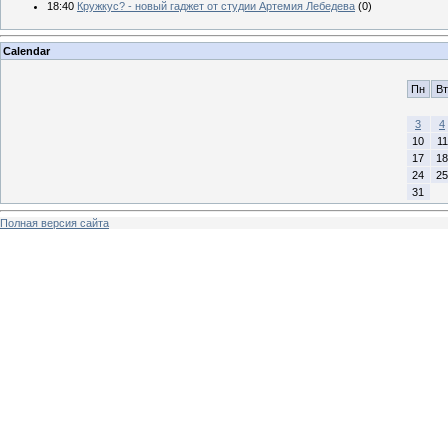
18:40
Кружкус? - новый гаджет от студии Артемия Лебедева
(0)
Calendar
Пн
Вт
3
4
10
11
17
18
24
25
31
Полная версия сайта