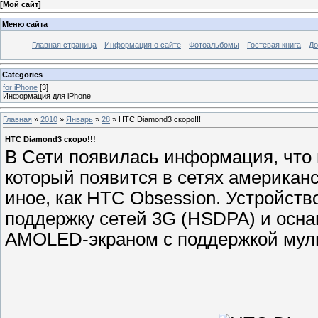
[
Мой сайт
]
Меню сайта
Главная страница
Информация о сайте
Фотоальбомы
Гостевая книга
До
Categories
for iPhone
[3]
Информация для iPhone
Главная
»
2010
»
Январь
»
28
» HTC Diamond3 скоро!!!
HTC Diamond3 скоро!!!
В Сети появилась информация, что
который появится в сетях американс
иное, как HTC Obsession. Устройств
поддержку сетей 3G (HSDPA) и осн
AMOLED-экраном с поддержкой муль