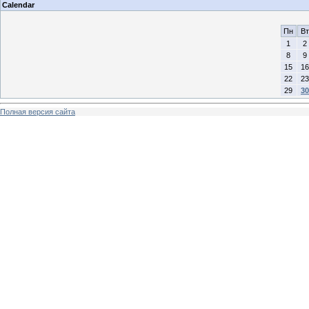
Calendar
Пн
Вт
1
2
8
9
15
16
22
23
29
30
Полная версия сайта