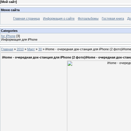
[
Мой сайт
]
Меню сайта
Главная страница
Информация о сайте
Фотоальбомы
Гостевая книга
До
Categories
for iPhone
[3]
Информация для iPhone
Главная
»
2010
»
Март
»
30
» iHome - очередная док-станция для iPhone (2 фото)iHome
iHome - очередная док-станция для iPhone (2 фото)iHome - очередная док-стан