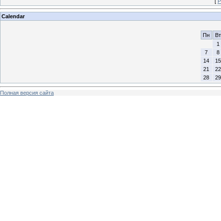
[
Р
Calendar
Пн
Вт
1
7
8
14
15
21
22
28
29
Полная версия сайта