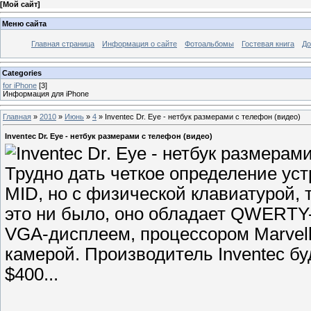
[
Мой сайт
]
Меню сайта
Главная страница
Информация о сайте
Фотоальбомы
Гостевая книга
До
Categories
for iPhone
[3]
Информация для iPhone
Главная
»
2010
»
Июнь
»
4
» Inventec Dr. Eye - нетбук размерами с телефон (видео)
Inventec Dr. Eye - нетбук размерами с телефон (видео)
Трудно дать четкое определение устр
MID, но с физической клавиатурой,
это ни было, оно обладает QWERTY
VGA-дисплеем, процессором Marvell 
камерой. Производитель Inventec бу
$400...