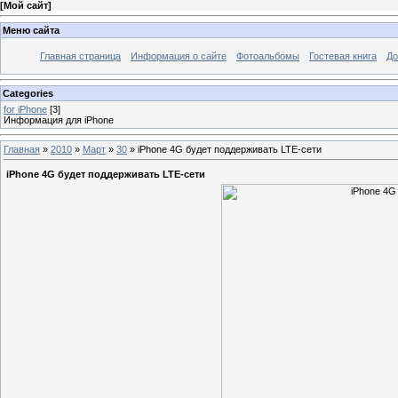
[
Мой сайт
]
Меню сайта
Главная страница
Информация о сайте
Фотоальбомы
Гостевая книга
До
Categories
for iPhone
[3]
Информация для iPhone
Главная
»
2010
»
Март
»
30
» iPhone 4G будет поддерживать LTE-сети
iPhone 4G будет поддерживать LTE-сети