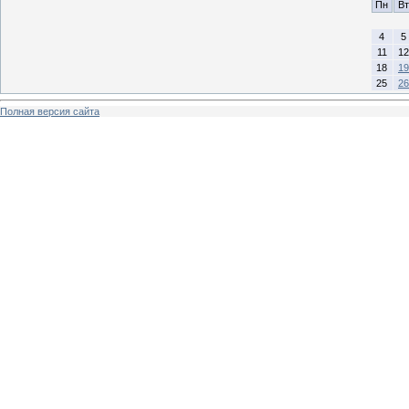
Пн
Вт
4
5
11
12
18
19
25
26
Полная версия сайта