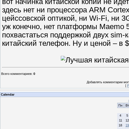
вот начинка китайской копии не идет
здесь нет ни процессора ARM Cortex
цейссовской оптикой, ни Wi-Fi, ни 3
уж конечно, нет платформы Maemo 5
похвастаться поддержкой двух sim-
китайский телефон. Ну и ценой – в $
Всего комментариев
:
0
Добавлять комментарии могу
[
Р
Calendar
Пн
Вт
4
5
11
12
18
19