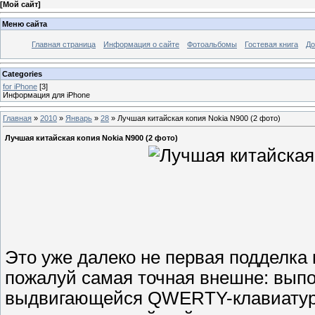
[
Мой сайт
]
Меню сайта
Главная страница
Информация о сайте
Фотоальбомы
Гостевая книга
До
Categories
for iPhone
[3]
Информация для iPhone
Главная
»
2010
»
Январь
»
28
» Лучшая китайская копия Nokia N900 (2 фото)
Лучшая китайская копия Nokia N900 (2 фото)
Это уже далеко не первая подделка 
пожалуй самая точная внешне: выпо
выдвигающейся QWERTY-клавиатуро