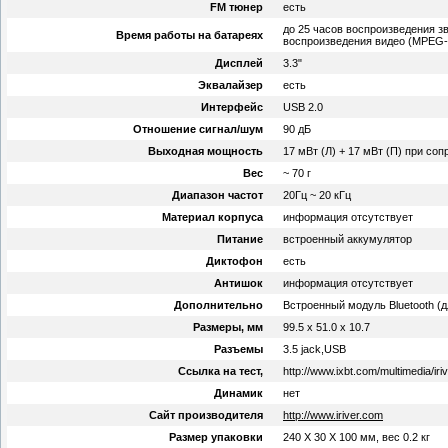
FM тюнер
есть
до 25 часов воспроизведения зву
Время работы на батареях
воспроизведения видео (MPEG-
Дисплей
3.3"
Эквалайзер
есть
Интерфейс
USB 2.0
Отношение сигнал/шум
90 дБ
Выходная мощность
17 мВт (Л) + 17 мВт (П) при со
Вес
~ 70 г
Диапазон частот
20Гц ~ 20 кГц
Материал корпуса
информация отсутствует
Питание
встроенный аккумулятор
Диктофон
есть
Антишок
информация отсутствует
Дополнительно
Встроенный модуль Bluetooth (д
Размеры, мм
99.5 x 51.0 x 10.7
Разъемы
3.5 jack,USB
Ссылка на тест,
http://www.ixbt.com/multimedia/iri
Динамик
нет
Сайт производителя
http://www.iriver.com
Размер упаковки
240 X 30 X 100 мм, вес 0.2 кг