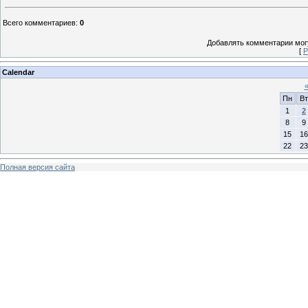
Всего комментариев
:
0
Добавлять комментарии могу
[
Р
Calendar
Пн
Вт
1
2
8
9
15
16
22
23
Полная версия сайта