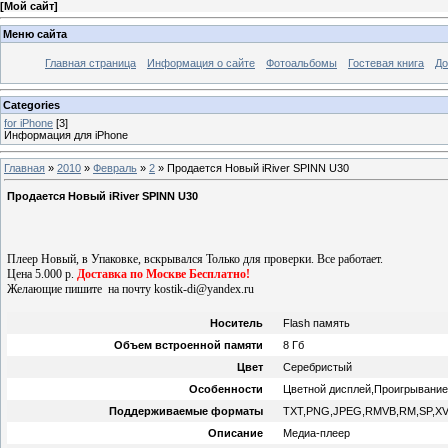
[
Мой сайт
]
Меню сайта
Главная страница
Информация о сайте
Фотоальбомы
Гостевая книга
До
Categories
for iPhone
[3]
Информация для iPhone
Главная
»
2010
»
Февраль
»
2
» Продается Новый iRiver SPINN U30
Продается Новый iRiver SPINN U30
Плеер Новый, в Упаковке, вскрывался Только для проверки. Все работает.
Цена 5.000 р.
Доставка по Москве Бесплатно!
Желающие пишите на почту kostik-di@yandex.ru
Носитель
Flash память
Объем встроенной памяти
8 Гб
Цвет
Серебристый
Особенности
Цветной дисплей,Проигрывание 
Поддерживаемые форматы
TXT,PNG,JPEG,RMVB,RM,SP,XVI
Описание
Медиа-плеер