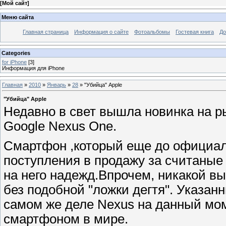
[
Мой сайт
]
Меню сайта
Главная страница
Информация о сайте
Фотоальбомы
Гостевая книга
До
Categories
for iPhone
[3]
Информация для iPhone
Главная
»
2010
»
Январь
»
28
» "Убийца" Apple
"Убийца" Apple
Недавно в свет вышла новинка на р
Google Nexus One.
Смартфон ,который еще до официаль
поступления в продажу за считаные
на него надежд.Впрочем, никакой вы
без подобной "ложки дегтя". Указан
самом же деле Nexus на данный мо
смартфоном в мире.