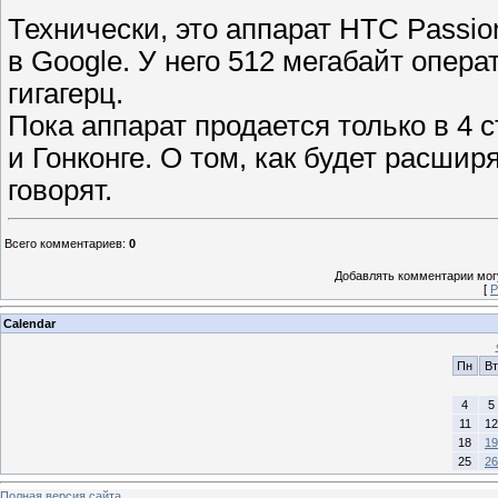
Технически, это аппарат HTC Passi
в Google. У него 512 мегабайт опера
гигагерц.
Пока аппарат продается только в 4 
и Гонконге. О том, как будет расшир
говорят.
Всего комментариев
:
0
Добавлять комментарии могу
[
Р
Calendar
Пн
Вт
4
5
11
12
18
19
25
26
Полная версия сайта