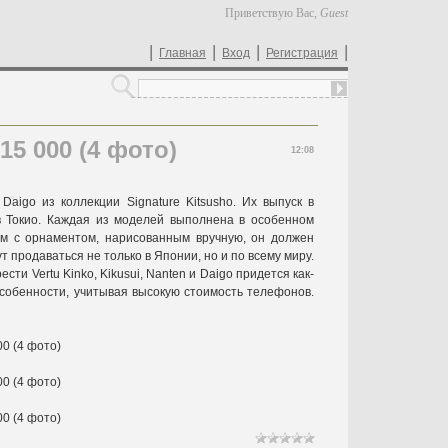
Приветствую Вас
,
Guest
|
|
|
|
Главная
Вход
Регистрация
5 000 (4 фото)
12:08
aigo из коллекции Signature Kitsusho. Их выпуск в
в Токио. Каждая из моделей выполнена в особенном
ом с орнаментом, нарисованным вручную, он должен
т продаваться не только в Японии, но и по всему миру.
ти Vertu Kinko, Kikusui, Nanten и Daigo придется как-
особенности, учитывая высокую стоимость телефонов.