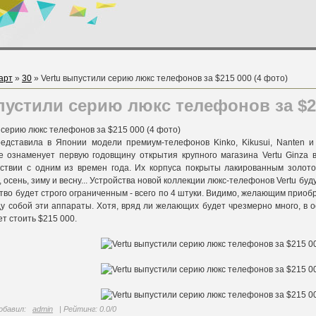
арт
»
30
» Vertu выпустили серию люкс телефонов за $215 000 (4 фото)
пустили серию люкс телефонов за $21
едставила в Японии модели премиум-телефонов Kinko, Kikusui, Nanten и D
 ознаменует первую годовщину открытия крупного магазина Vertu Ginza 
тствии с одним из времен года. Их корпуса покрыты лакированным золот
 осень, зиму и весну... Устройства новой коллекции люкс-телефонов Vertu буду
тво будет строго ограниченным - всего по 4 штуки. Видимо, желающим приобрес
у собой эти аппараты. Хотя, вряд ли желающих будет чрезмерно много, в 
т стоить $215 000.
обавил
:
admin
|
Рейтинг
:
0.0
/
0