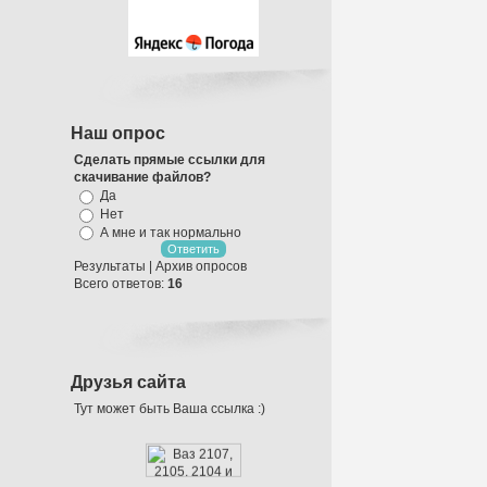
Наш опрос
Сделать прямые ссылки для
скачивание файлов?
Да
Нет
А мне и так нормально
Результаты
|
Архив опросов
Всего ответов:
16
Оформление
Воздушными
Шарами
Друзья сайта
Тут может быть Ваша ссылка :)