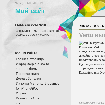
Четверг, 06.08.2026, 19:15
Мой сайт
Вечные ссылки!
Главная
»
2010
»
М
Здесь может быть Ваша Вечная
Vertu вы
ссылка!50 рублей ссылка
Компания Vertu пр
следующем месяце
Меню сайта
дизайне в соотве
Главная страница
представлять лето,
Информация о сайте
Однако, их количес
Фотоальбомы
то разделить межд
Каждый из них буде
Гостевая книга
Доска объявлений
Из точки А в точку Б муршрут
for iPhone\iPod
Форум
Каталог сайтов
ide
Просмотров
: 508 |
Д