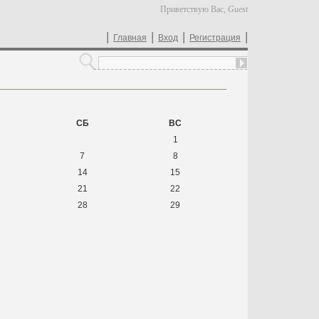
Приветствую Вас
,
Guest
|
|
|
|
Главная
Вход
Регистрация
СБ
ВС
1
7
8
14
15
21
22
28
29