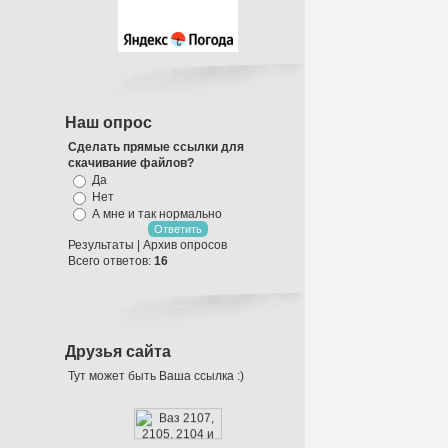
Наш опрос
Сделать прямые ссылки для
скачивание файлов?
Да
Нет
А мне и так нормально
Результаты
|
Архив опросов
Всего ответов:
16
Оформление
Воздушными
Шарами
Друзья сайта
Тут может быть Ваша ссылка :)