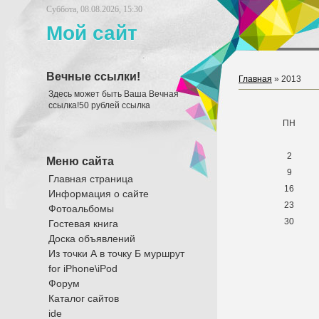
Суббота, 08.08.2026, 15:30
Мой сайт
Вечные ссылки!
Главная
»
2013
Здесь может быть Ваша Вечная
ссылка!50 рублей ссылка
ПН
2
Меню сайта
9
Главная страница
16
Информация о сайте
23
Фотоальбомы
30
Гостевая книга
Доска объявлений
Из точки А в точку Б муршрут
for iPhone\iPod
Форум
Каталог сайтов
ide