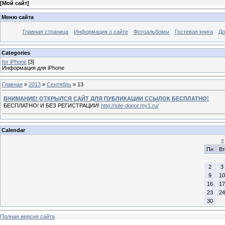
[
Мой сайт
]
Меню сайта
Главная страница
Информация о сайте
Фотоальбомы
Гостевая книга
До
Categories
for iPhone
[3]
Информация для iPhone
Главная
»
2013
»
Сентябрь
»
13
ВНИМАНИЕ! ОТКРЫЛСЯ САЙТ ДЛЯ ПУБЛИКАЦИИ ССЫЛОК БЕСПЛАТНО!
БЕСПЛАТНО! И БЕЗ РЕГИСТРАЦИИ!
http://site-donor.my1.ru/
Calendar
«
Пн
Вт
2
3
9
10
16
17
23
24
30
Полная версия сайта